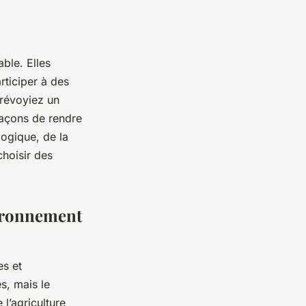
ble. Elles
rticiper à des
prévoyiez un
façons de rendre
ogique, de la
choisir des
vironnement
es et
s, mais le
 l’agriculture