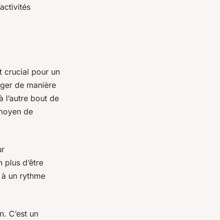
activités
t crucial pour un
ager de manière
 l’autre bout de
e moyen de
ur
n plus d’être
 à un rythme
n. C’est un