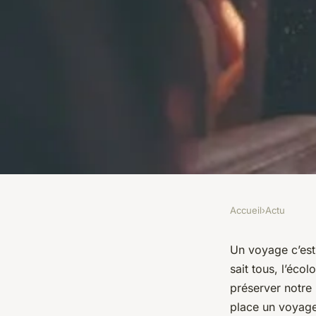
Accueil
›
Actu
ACTU
Comment planifier 
Un voyage c’est
sait tous, l’éc
responsable et éco-f
préserver notre
place un voyage