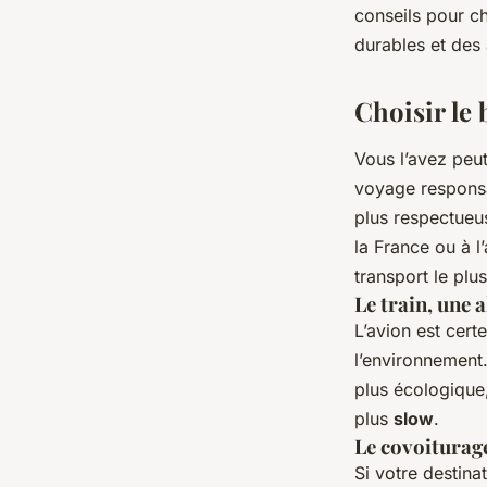
conseils pour ch
Clara
•
30 décembre 2023
•
6 min de lecture
durables et des
Choisir le
Vous l’avez peut
voyage responsa
plus respectueu
la France ou à l
transport le plus
Le train, une a
L’avion est cert
l’environnement.
plus écologique
plus
slow
.
Le covoiturage
Si votre destina