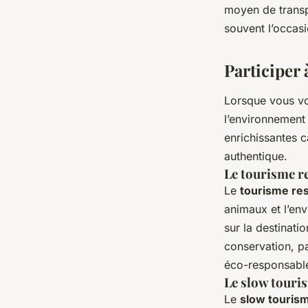
moyen de transp
souvent l’occasi
Participer 
Lorsque vous voy
l’environnement 
enrichissantes c
authentique.
Le tourisme r
Le
tourisme re
animaux et l’env
sur la destinati
conservation, pa
éco-responsabl
Le slow touri
Le
slow touris