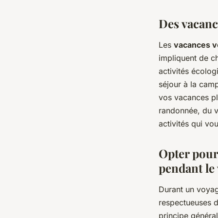
Des vacanc
Les
vacances v
impliquent de ch
activités écolo
séjour à la cam
vos vacances pl
randonnée, du vé
activités qui vo
Opter pour
pendant le
Durant un voyage
respectueuses de
principe général