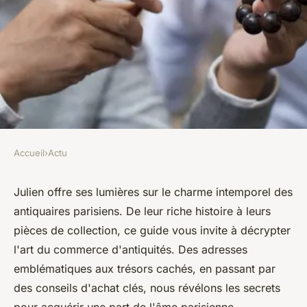
Accueil
›
Actu
ACTU
Guide complet sur les
Julien offre ses lumières sur le charme intemporel des
antiquaires parisiens. De leur riche histoire à leurs
antiquaires à Paris : histoire,
pièces de collection, ce guide vous invite à décrypter
objets proposés, conseils
l'art du commerce d'antiquités. Des adresses
d'achat
emblématiques aux trésors cachés, en passant par
des conseils d'achat clés, nous révélons les secrets
Clara
•
8 mars 2024
•
3 min de lecture